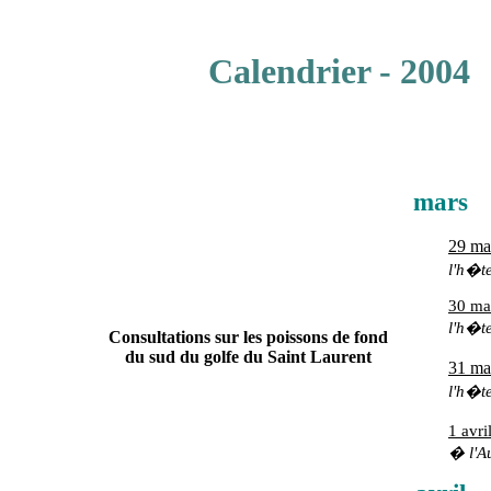
Calendrier - 2004
mars
29 ma
l'h�t
30 ma
l'h�t
Consultations sur les poissons de fond
du sud du golfe du Saint Laurent
31 ma
l'h�t
1 avri
�
l'