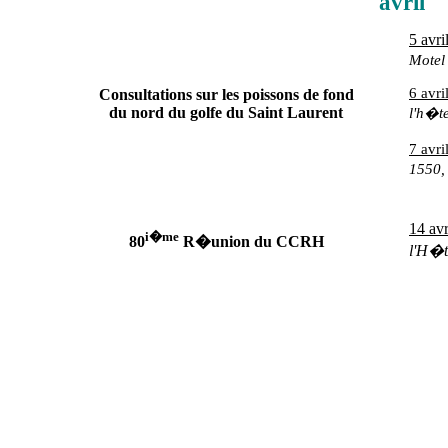
avril
5 avri
Motel
6 avri
Consultations sur les poissons de fond
du nord du golfe du Saint Laurent
l'h�te
7 avri
1550,
14 avr
i�me
80
R�union du CCRH
l'H�t